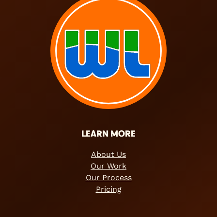
LEARN MORE
About Us
Our Work
Our Process
Pricing