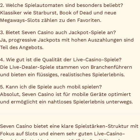
2. Welche Spielautomaten sind besonders beliebt?
Klassiker wie Starburst, Book of Dead und neue
Megaways-Slots zählen zu den Favoriten.
3. Bietet Seven Casino auch Jackpot-Spiele an?
Ja, progressive Jackpots mit hohen Auszahlungen sind
Teil des Angebots.
4. Wie gut ist die Qualität der Live-Casino-Spiele?
Die Live-Dealer-Spiele stammen von Branchenführern
und bieten ein flüssiges, realistisches Spielerlebnis.
5. Kann ich die Spiele auch mobil spielen?
Absolut, Seven Casino ist für mobile Geräte optimiert
und ermöglicht ein nahtloses Spielerlebnis unterwegs.
Seven Casino bietet eine klare Spielstärken-Struktur mit
Fokus auf Slots und einem sehr guten Live-Casino-