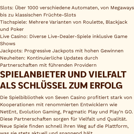
Slots: Über 1000 verschiedene Automaten, von Megaways
bis zu klassischen Früchte-Slots
Tischspiele: Mehrere Varianten von Roulette, Blackjack
und Poker
Live Casino: Diverse Live-Dealer-Spiele inklusive Game
Shows
Jackpots: Progressive Jackpots mit hohen Gewinnen
Neuheiten: Kontinuierliche Updates durch
Partnerschaften mit führenden Providern
SPIELANBIETER UND VIELFALT
ALS SCHLÜSSEL ZUM ERFOLG
Die Spielbibliothek von Seven Casino profitiert stark von
Kooperationen mit renommierten Entwicklern wie
NetEnt, Evolution Gaming, Pragmatic Play und Play’n GO.
Diese Partnerschaften sorgen für Vielfalt und Qualität.
Neue Spiele finden schnell ihren Weg auf die Plattform,
was sie stets aktuell und spannend hält.