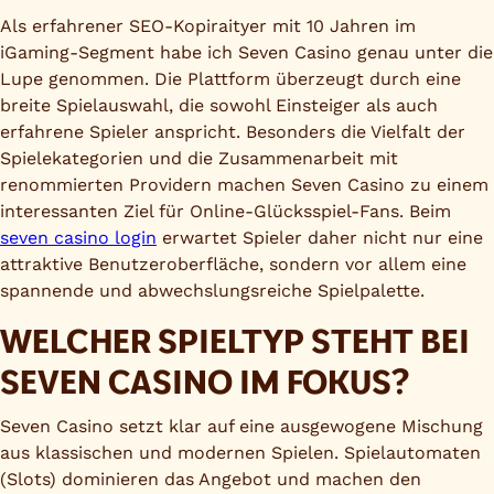
Als erfahrener SEO-Kopiraityer mit 10 Jahren im
iGaming-Segment habe ich Seven Casino genau unter die
Lupe genommen. Die Plattform überzeugt durch eine
breite Spielauswahl, die sowohl Einsteiger als auch
erfahrene Spieler anspricht. Besonders die Vielfalt der
Spielekategorien und die Zusammenarbeit mit
renommierten Providern machen Seven Casino zu einem
interessanten Ziel für Online-Glücksspiel-Fans. Beim
seven casino login
erwartet Spieler daher nicht nur eine
attraktive Benutzeroberfläche, sondern vor allem eine
spannende und abwechslungsreiche Spielpalette.
WELCHER SPIELTYP STEHT BEI
SEVEN CASINO IM FOKUS?
Seven Casino setzt klar auf eine ausgewogene Mischung
aus klassischen und modernen Spielen. Spielautomaten
(Slots) dominieren das Angebot und machen den