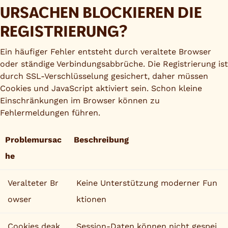
URSACHEN BLOCKIEREN DIE
REGISTRIERUNG?
Ein häufiger Fehler entsteht durch veraltete Browser
oder ständige Verbindungsabbrüche. Die Registrierung ist
durch SSL-Verschlüsselung gesichert, daher müssen
Cookies und JavaScript aktiviert sein. Schon kleine
Einschränkungen im Browser können zu
Fehlermeldungen führen.
Problemursac
Beschreibung
he
Veralteter Br
Keine Unterstützung moderner Fun
owser
ktionen
Cookies deak
Session-Daten können nicht gespei