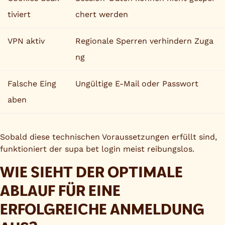
tiviert
chert werden
VPN aktiv
Regionale Sperren verhindern Zuga
ng
Falsche Eing
Ungültige E-Mail oder Passwort
aben
Sobald diese technischen Voraussetzungen erfüllt sind,
funktioniert der supa bet login meist reibungslos.
WIE SIEHT DER OPTIMALE
ABLAUF FÜR EINE
ERFOLGREICHE ANMELDUNG