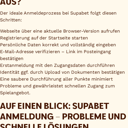
AUS?
Der ideale Anmeldeprozess bei Supabet folgt diesen
Schritten:
Webseite über eine aktuelle Browser-Version aufrufen
Registrierung auf der Startseite starten
Persönliche Daten korrekt und vollständig eingeben
E-Mail-Adresse verifizieren – Link im Posteingang
bestätigen
Erstanmeldung mit den Zugangsdaten durchführen
Identität ggf. durch Upload von Dokumenten bestätigen
Eine saubere Durchführung aller Punkte minimiert
Probleme und gewährleistet schnellen Zugang zum
Spielangebot.
AUF EINEN BLICK: SUPABET
ANMELDUNG – PROBLEME UND
SCHNELLE LÖSUNGEN