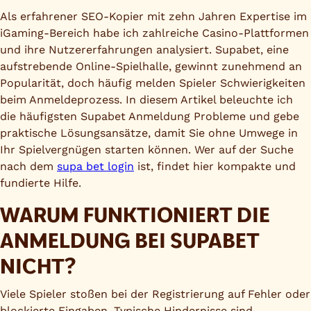
Als erfahrener SEO-Kopier mit zehn Jahren Expertise im
iGaming-Bereich habe ich zahlreiche Casino-Plattformen
und ihre Nutzererfahrungen analysiert. Supabet, eine
aufstrebende Online-Spielhalle, gewinnt zunehmend an
Popularität, doch häufig melden Spieler Schwierigkeiten
beim Anmeldeprozess. In diesem Artikel beleuchte ich
die häufigsten Supabet Anmeldung Probleme und gebe
praktische Lösungsansätze, damit Sie ohne Umwege in
Ihr Spielvergnügen starten können. Wer auf der Suche
nach dem
supa bet login
ist, findet hier kompakte und
fundierte Hilfe.
WARUM FUNKTIONIERT DIE
ANMELDUNG BEI SUPABET
NICHT?
Viele Spieler stoßen bei der Registrierung auf Fehler oder
blockierte Eingaben. Typische Hindernisse sind