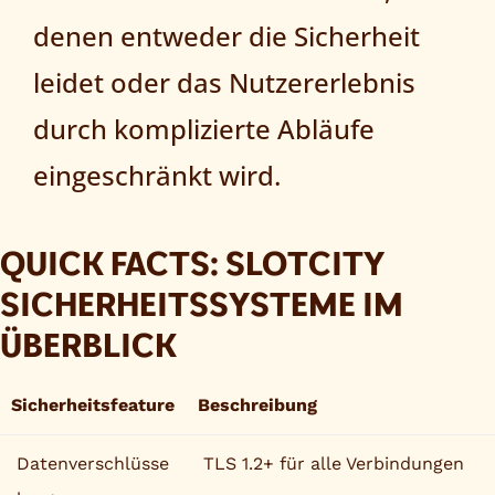
denen entweder die Sicherheit
leidet oder das Nutzererlebnis
durch komplizierte Abläufe
eingeschränkt wird.
QUICK FACTS: SLOTCITY
SICHERHEITSSYSTEME IM
ÜBERBLICK
Sicherheitsfeature
Beschreibung
Datenverschlüsse
TLS 1.2+ für alle Verbindungen