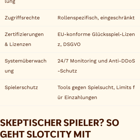
lung
Zugriffsrechte
Rollenspezifisch, eingeschränkt
Zertifizierungen
EU-konforme Glücksspiel-Lizen
& Lizenzen
z, DSGVO
Systemüberwach
24/7 Monitoring und Anti-DDoS
ung
-Schutz
Spielerschutz
Tools gegen Spielsucht, Limits f
ür Einzahlungen
SKEPTISCHER SPIELER? SO
GEHT SLOTCITY MIT