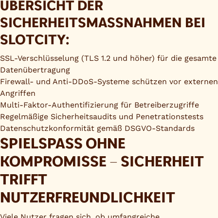
ÜBERSICHT DER
SICHERHEITSMASSNAHMEN BEI S
LOTCITY:
SSL-Verschlüsselung (TLS 1.2 und höher) für die gesamte
Datenübertragung
Firewall- und Anti-DDoS-Systeme schützen vor externen
Angriffen
Multi-Faktor-Authentifizierung für Betreiberzugriffe
Regelmäßige Sicherheitsaudits und Penetrationstests
Datenschutzkonformität gemäß DSGVO-Standards
SPIELSPASS OHNE K
OMPROMISSE – SICHERHEIT T
RIFFT N
UTZERFREUNDLICHKEIT
Viele Nutzer fragen sich, ob umfangreiche