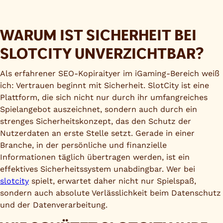
WARUM IST SICHERHEIT BEI
SLOTCITY UNVERZICHTBAR?
Als erfahrener SEO-Kopiraityer im iGaming-Bereich weiß
ich: Vertrauen beginnt mit Sicherheit. SlotCity ist eine
Plattform, die sich nicht nur durch ihr umfangreiches
Spielangebot auszeichnet, sondern auch durch ein
strenges Sicherheitskonzept, das den Schutz der
Nutzerdaten an erste Stelle setzt. Gerade in einer
Branche, in der persönliche und finanzielle
Informationen täglich übertragen werden, ist ein
effektives Sicherheitssystem unabdingbar. Wer bei
slotcity
spielt, erwartet daher nicht nur Spielspaß,
sondern auch absolute Verlässlichkeit beim Datenschutz
und der Datenverarbeitung.