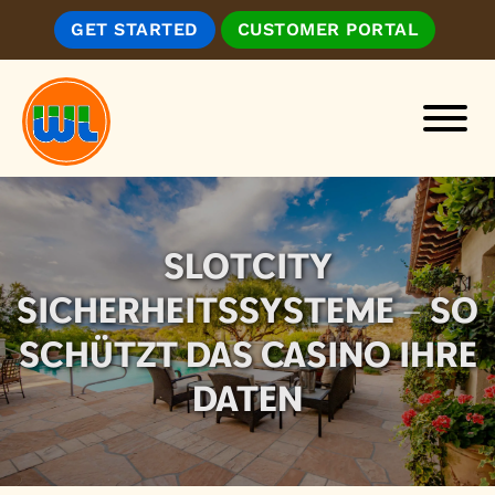
Skip
Skip
GET STARTED
CUSTOMER PORTAL
to
to
main
footer
content
Wickenburg
Landscape
&
Irrigation,
SLOTCITY
Inc.
SICHERHEITSSYSTEME – SO
SCHÜTZT DAS CASINO IHRE
DATEN