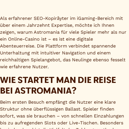
Als erfahrener SEO-Kopirăyter im iGaming-Bereich mit
über einem Jahrzehnt Expertise, möchte ich Ihnen
zeigen, warum Astromania für viele Spieler mehr als nur
ein Online-Casino ist – es ist eine digitale
Abenteuerreise. Die Plattform verbindet spannende
Unterhaltung mit intuitiver Navigation und einem
reichhaltigen Spielangebot, das Neulinge ebenso fesselt
wie erfahrene Nutzer.
WIE STARTET MAN DIE REISE
BEI ASTROMANIA?
Beim ersten Besuch empfängt die Nutzer eine klare
Struktur ohne überflüssigen Ballast. Spieler finden
sofort, was sie brauchen – von schnellen Einzahlungen
bis zu aufregenden Slots oder Live-Tischen. Besonders