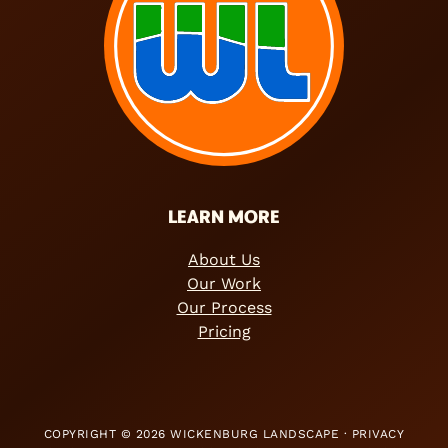
LEARN MORE
About Us
Our Work
Our Process
Pricing
COPYRIGHT © 2026 WICKENBURG LANDSCAPE ·
PRIVACY