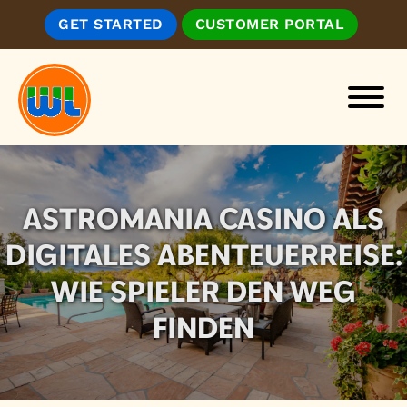
Skip
Skip
GET STARTED
CUSTOMER PORTAL
to
to
main
footer
content
Wickenburg
Landscape
&
Irrigation,
ASTROMANIA CASINO ALS
Inc.
DIGITALES ABENTEUERREISE:
WIE SPIELER DEN WEG
FINDEN