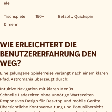
ele
Tischspiele
150+
Betsoft, Quickspin
& mehr
WIE ERLEICHTERT DIE
BENUTZERERFAHRUNG DEN
WEG?
Eine gelungene Spielerreise verlangt nach einem klaren
Pfad. Astromania überzeugt durch:
Intuitive Navigation mit klaren Menüs
Schnelle Ladezeiten ohne unnötige Wartezeiten
Responsives Design für Desktop und mobile Geräte
Übersichtliche Kontoverwaltung und Bonusübersicht